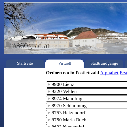
in360grad.at
Startseite
Virtuell
Stadtrundgänge
Ordnen nach:
Postleitzahl
Alphabet
Ers
9900 Lienz
9220 Velden
8974 Mandling
8970 Schladming
8753 Hetzendorf
8750 Maria Buch
8693 Niederalpl