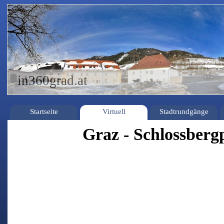
in360grad.at
Startseite
Virtuell
Stadtrundgänge
Graz - Schlossberg