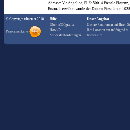
Adresse: Via Angelico, PLZ: 50014 Fiesole Florenz, 
Erstmals erwähnt wurde der Duomo Fiesole um 1028.
© Copyright filmen.at 2010
Hilfe
Unser Angebot
Über in360grad.at
Unsere Panoramen auf Ihren Se
How-To
Ihre Location auf in360grad.at
Panoramenkarte
Mindestanforderungen
Impressum