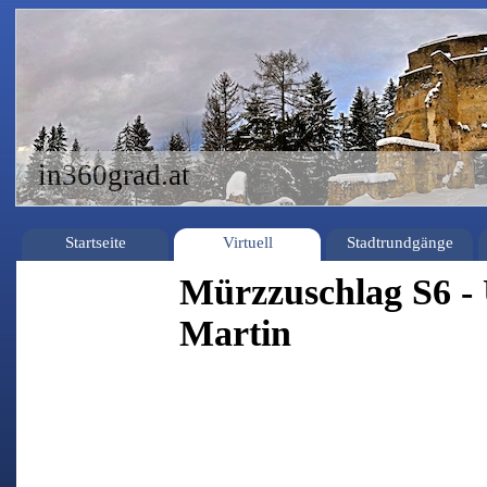
in360grad.at
Startseite
Virtuell
Stadtrundgänge
Mürzzuschlag S6 - 
Martin