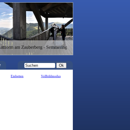
lattform am Zauberberg - Semmering
e
Einbetten
Vollbildmodus