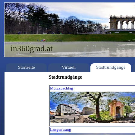
in360grad.at
Startseite
Virtuell
Stadtrundgänge
Stadtrundgänge
Mürzzuschlag
Langenwang