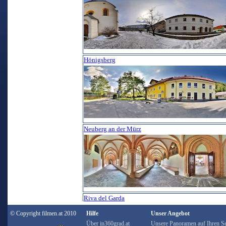
Hönigsberg
Neuberg an der Mürz
Riva del Garda
© Copyright filmen.at 2010
Hilfe
Unser Angebot
Über in360grad.at
Unsere Panoramen auf Ihren Se