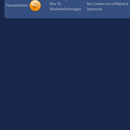
How-To
Ihre Location auf in360grad.at
Panoramenkarte
Mindestanforderungen
Impressum