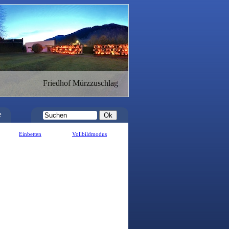
Friedhof Mürzzuschlag
e
Einbetten
Vollbildmodus