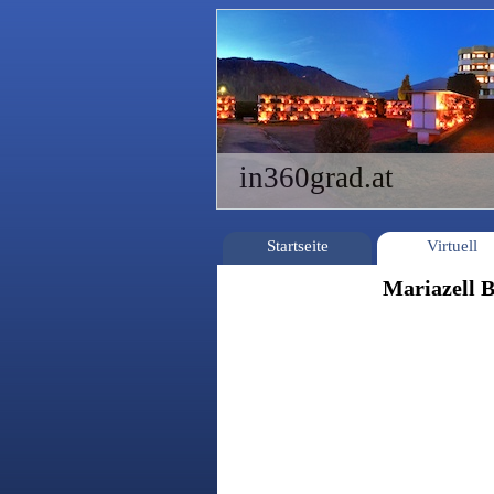
in360grad.at
Startseite
Virtuell
Mariazell B