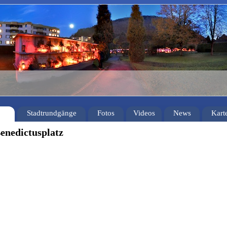
Stadtrundgänge
Fotos
Videos
News
Kart
enedictusplatz