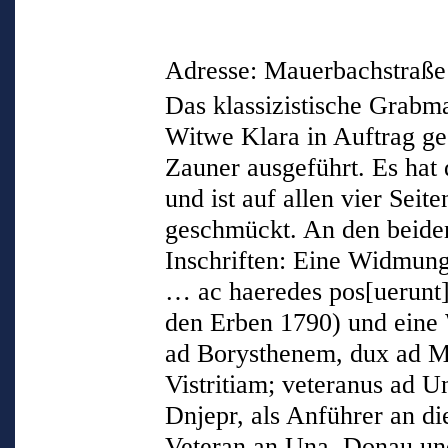
Adresse: Mauerbachstraße
Das klassizistische Grabm
Witwe Klara in Auftrag g
Zauner ausgeführt. Es hat
und ist auf allen vier Sei
geschmückt. An den beiden
Inschriften: Eine Widmun
… ac haeredes pos[uerun
den Erben 1790) und eine W
ad Borysthenem, dux ad M
Vistritiam; veteranus ad U
Dnjepr, als Anführer an di
Veteran an Una, Donau un