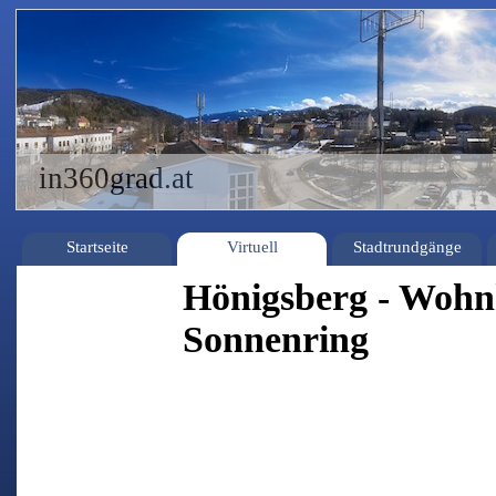
in360grad.at
Startseite
Virtuell
Stadtrundgänge
Hönigsberg - Woh
Sonnenring