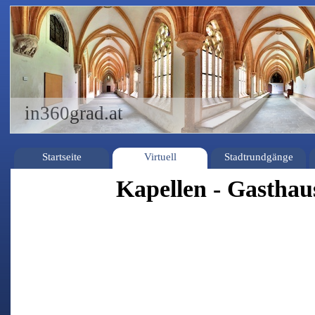
in360grad.at
Startseite
Virtuell
Stadtrundgänge
Kapellen - Gasthau