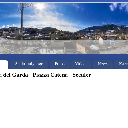
Stadtrundgänge
Fotos
Videos
News
Kart
va del Garda - Piazza Catena - Seeufer