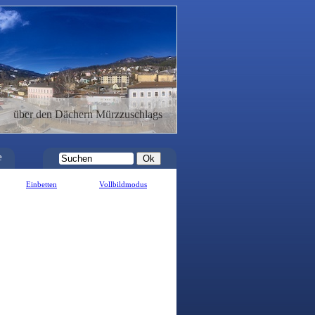
über den Dächern Mürzzuschlags
e
Einbetten
Vollbildmodus