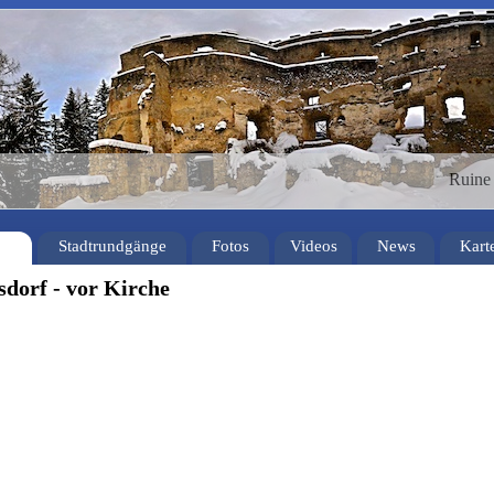
Ruine
Stadtrundgänge
Fotos
Videos
News
Kart
dorf - vor Kirche