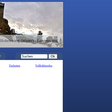
 Hohenwang (Winter) - Langenwang
e
Einbetten
Vollbildmodus