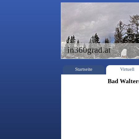
in360grad.at
Startseite
Virtuell
Bad Walters