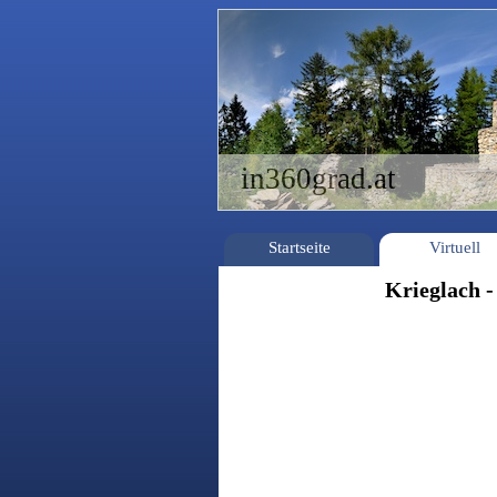
in360grad.at
Startseite
Virtuell
Krieglach 