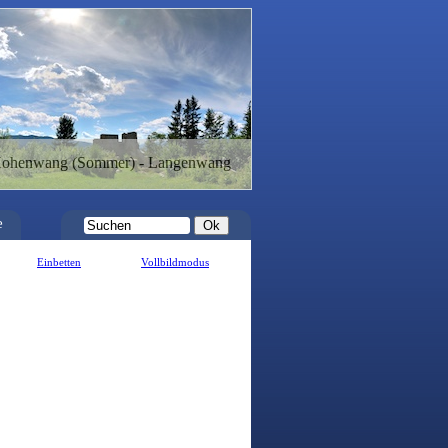
Hohenwang (Sommer) - Langenwang
e
Einbetten
Vollbildmodus