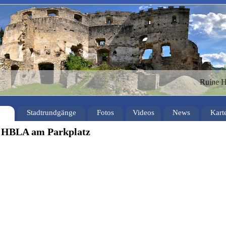
Ruine 
Stadtrundgänge
Fotos
Videos
News
Kart
- HBLA am Parkplatz