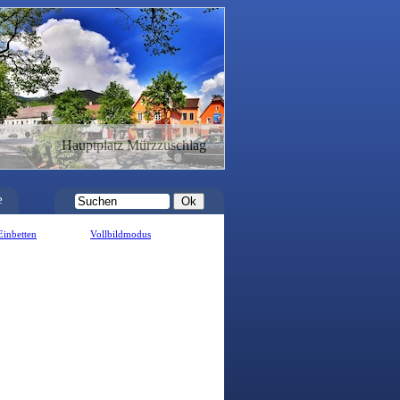
Hauptplatz Mürzzuschlag
e
Einbetten
Vollbildmodus