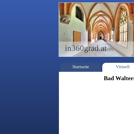
in360grad.at
Startseite
Virtuell
Bad Walters