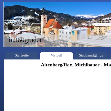
in360grad.at
Startseite
Virtuell
Stadtrundgänge
Altenberg/Rax, Michlbauer - M