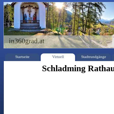
in360grad.at
Startseite
Virtuell
Stadtrundgänge
Schladming Ratha