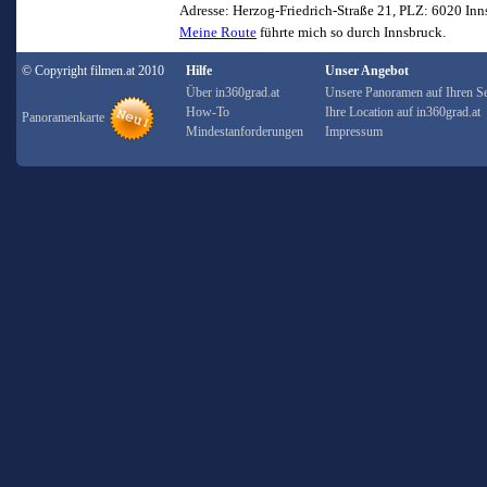
Adresse: Herzog-Friedrich-Straße 21, PLZ: 6020 In
Meine Route
führte mich so durch Innsbruck.
© Copyright filmen.at 2010
Hilfe
Unser Angebot
Über in360grad.at
Unsere Panoramen auf Ihren Se
How-To
Ihre Location auf in360grad.at
Panoramenkarte
Mindestanforderungen
Impressum