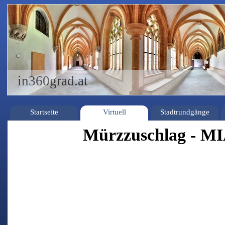
in360grad.at
Startseite
Virtuell
Stadtrundgänge
Mürzzuschlag - M