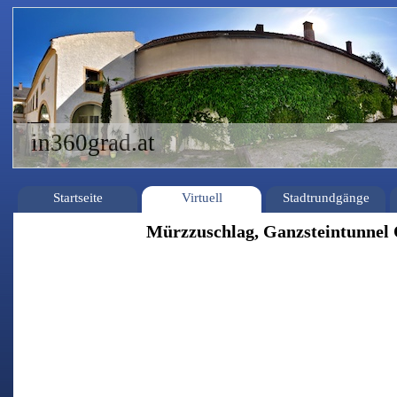
in360grad.at
Startseite
Virtuell
Stadtrundgänge
Mürzzuschlag, Ganzsteintunnel 