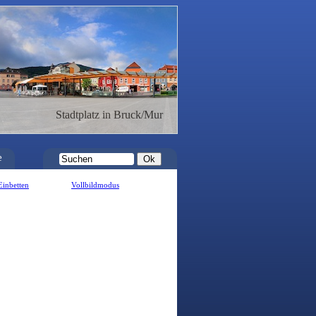
Stadtplatz in Bruck/Mur
e
Einbetten
Vollbildmodus