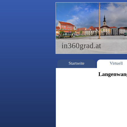
in360grad.at
Startseite
Virtuell
Langenwang