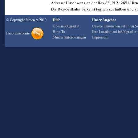
Adresse: Hirschwang an der Rax 86, PLZ: 2651 Hir
Die Rax-Seilbahn verkehrt täglich zur halben und v
© Copyright filmen.at 2010
Hilfe
Unser Angebot
Über in360grad.at
Unsere Panoramen auf Ihren Se
How-To
Ihre Location auf in360grad.at
Panoramenkarte
Mindestanforderungen
Impressum