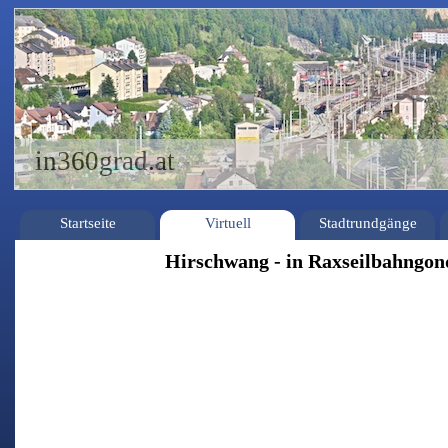
in360grad.at
Startseite
Virtuell
Stadtrundgänge
Hirschwang - in Raxseilbahngon