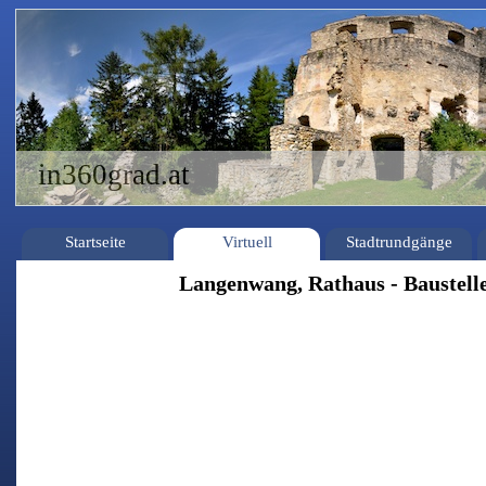
in360grad.at
Startseite
Virtuell
Stadtrundgänge
Langenwang, Rathaus - Baustell