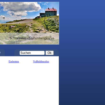
Schneealm - Stubenbergkurve
e
Einbetten
Vollbildmodus