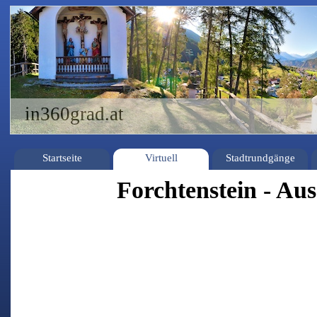
in360grad.at
Startseite
Virtuell
Stadtrundgänge
Forchtenstein - Aus