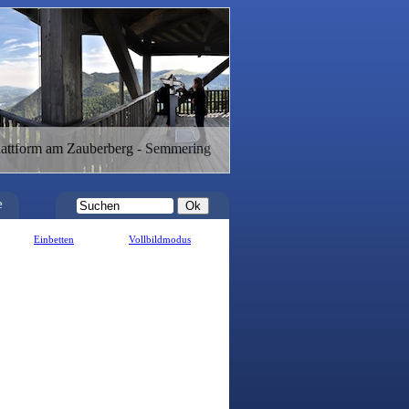
lattform am Zauberberg - Semmering
e
Einbetten
Vollbildmodus