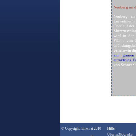
Neuberg an 
Neuberg an
Einwohnern (S
Oberlauf der
Mürzzuschlag
wird in der
Fläche von 
Gründungsja
Sehenswürdi
am grünen
attraktives F
von Schneeal
© Copyright filmen.at 2010
Hilfe
Über in360grad.at