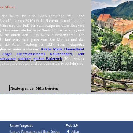
der Mürz:
 der Mürz ist eine Marktgemeinde mit 1328
tand 1. Jänner 2010) in der Steiermark und liegt am
 Mürz und am Fuß der Schneealpe nordwestlich von
. Die Gemeinde hat eine Nord-Süd Erstreckung und
 Mitte durch den Fluss Mürz durchschnitten. Die
64 km² entspricht jener von San Marino und das
hr der Abtei Neuberg ist 1327.
Text: Wikipedia
gkeiten unter anderem:
Kirche Maria Himmelfahrt
 Anger
,
Zisterzienserabtei
,
Kalvarienberg
,
sehr
ischwasser
,
schöner, großer Badeteich
(Moorwasser
pe) mit Tretbooten und benachbartem Moorlehrpfad
Neuberg an der Mürz betreten
Unser Angebot
Web 2.0
Unsere Panoramen auf Ihren Seiten
Teilen