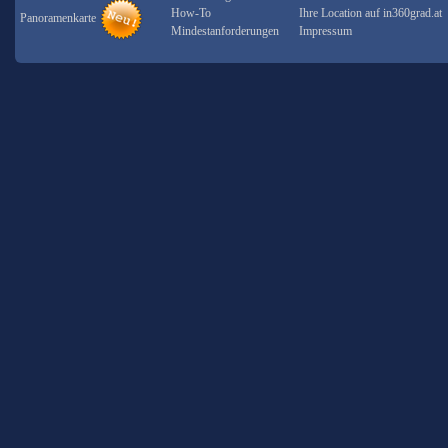
How-To
Ihre Location auf in360grad.at
Panoramenkarte
Mindestanforderungen
Impressum